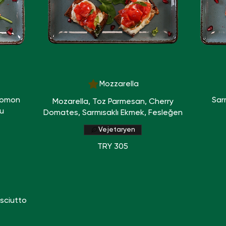
Mozzarella
 Somon
Sar
Mozarella, Toz Parmesan, Cherry
u
Domates, Sarmısaklı Ekmek, Fesleğen
Vejetaryen
TRY 305
osciutto