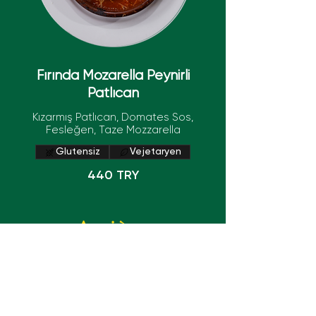
Fırında Mozarella Peynirli
Patlıcan
Kızarmış Patlıcan, Domates Sos,
Fesleğen, Taze Mozzarella
Glutensiz
Vejetaryen
440 TRY
Arrière
Heures d'ouverture
Pazartesi - Cumartesi
12.00-22.00