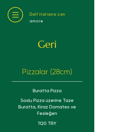
Dall'italiano con
amore
Pizze
Geri
Pizzalar - Pizza
Pizzalar (28cm)
Buratta Pizza
Soslu Pizza üzerine Taze
Buratta, Kiraz Domates ve
Fesleğen
1120 TRY