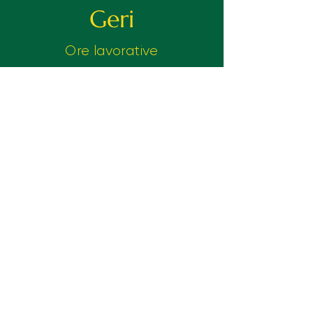
Geri
Ore lavorative
Pazartesi - Cumartesi
12.00-22.00
Pazar Kapalı
Contattaci
Gayrettepe mh. Vefabey Sokağı Say
apt No:25/C Beşiktaş/İstanbul
E-Mail
carbonara.istanbul@gmail.com
Telefono
0212 274 4410