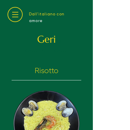
Dall'italiano con
amore
Geri
Rizotto
Rizottolar - Rizotto
Risotto