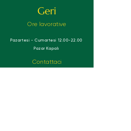
Geri
Ore lavorative
Pazartesi - Cumartesi
12.00-22.00
Pazar Kapalı
Contattaci
Gayrettepe mh. Vefabey Sokağı Say
apt No:25/C Beşiktaş/İstanbul
E-Mail
carbonara.istanbul@gmail.com
Telefono
0212 274 4410