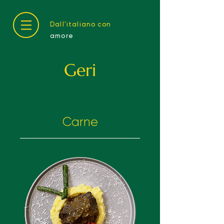
Dall'italiano con
amore
Geri
Carne
Et Menüleri - Meat
Carne