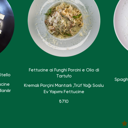
Fettucine ai Funghi Porcini e Olio di
itello
Tartufo
Spagh
ucine
Kremalı Porçini Mantarlı ,Trüf Yağı Soslu
anılır
Ev Yapımı Fettucine
₺710