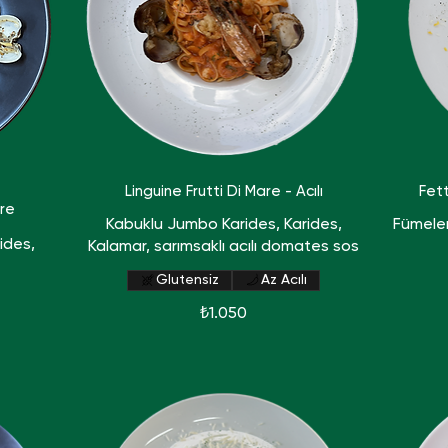
Linguine Frutti Di Mare - Acılı
Fet
are
Kabuklu Jumbo Karides, Karides,
Fümele
ides,
Kalamar, sarımsaklı acılı domates sos
Glutensiz
Az Acılı
₺1.050